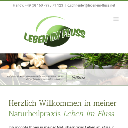
Zum
Handy: +49 (0) 160 - 995 71 123
|
c.schneider@leben-im-fluss.net
Inhalt
springen
Voltaire
Medizin ist die Kunst, dem Patienten die Zeit zu vertreiben, die der
Körper braucht, um sich selbst zu heilen….
Herzlich Willkommen in meiner
Naturheilpraxis
Leben im Fluss
Ich möchte Ihnen in meiner Naturheilpraxis
Leben im Fluss
in